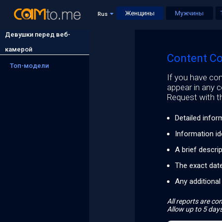
Женщины
Мужчины
Rus
Девушки перед веб-
камерой
Content Co
Топ-модели
If you have con
appear in any 
Request with th
Detailed infor
Information id
A brief descri
The exact dat
Any additional
All reports are con
Allow up to 5 days