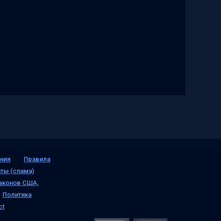
ния
Правила
ты (спама)
аконов США,
Политика
ct