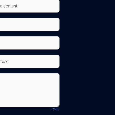
ed content
теля:
0
/500