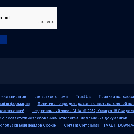
жки клиентов
связаться с нами
Trust Us
Правила пользова
ной информации
Политика по предотвращению нежелательной поч
 компенсаций
Федеральный закон США № 2257, Капитул 18 Свода з
 о соответствии требованиям относительно хранения документов
спользования файлов Cookie
Content Complaints
TAKE IT DOWN A