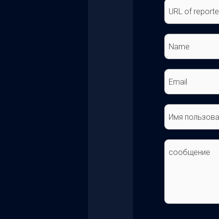
URL of report
Name
Email
Имя пользова
сообщение